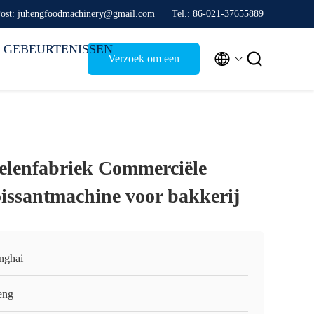
ost: juhengfoodmachinery@gmail.com
Tel.: 86-021-37655889
GEBEURTENISSEN


Verzoek om een
Citaat
elenfabriek Commerciële
oissantmachine voor bakkerij
nghai
eng