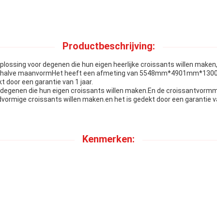
Productbeschrijving:
plossing voor degenen die hun eigen heerlijke croissants willen maken
e halve maanvormHet heeft een afmeting van 5548mm*4901mm*1300mm
t door een garantie van 1 jaar.
degenen die hun eigen croissants willen maken.En de croissantvormma
ormige croissants willen maken.en het is gedekt door een garantie va
Kenmerken: