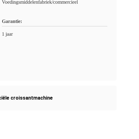
Voedingsmiddelenfabriek/commercieel
Garantie:
1 jaar
ële croissantmachine