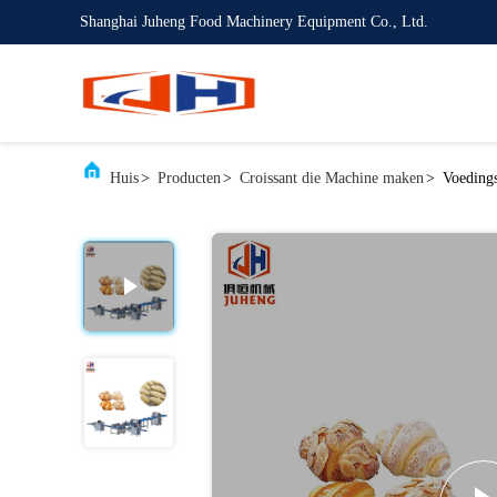
Shanghai Juheng Food Machinery Equipment Co., Ltd.
Huis
>
Producten
>
Croissant die Machine maken
>
Voedings