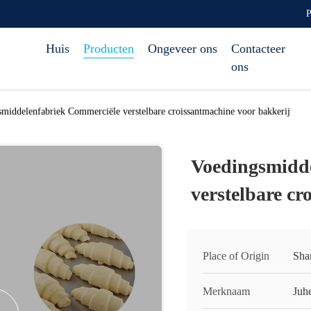
P
Huis
Producten
Ongeveer ons
Contacteer
ons
middelenfabriek Commerciële verstelbare croissantmachine voor bakkerij
Voedingsmidd
verstelbare cr
Place of Origin
Sha
Merknaam
Juh