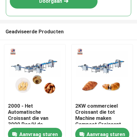
Doorgaan
Geadviseerde Producten
Huis
2000 - Het
2KW commercieel
Automatische
Croissant die tot
Producten
Croissant die van
Machine maken
3000 Pcs/H de
Compact Croissant
Machine Bevroren
die voor Small
Aanvraag sturen
Aanvraag sturen
Ongeveer ons
Machine van Sheeter
Business vormen