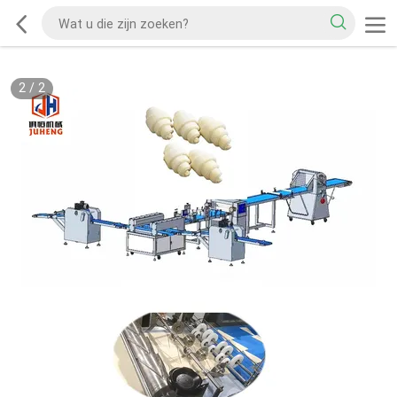
2
/
2