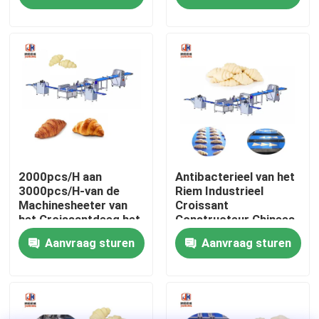
van het Croissantdeeg
maken
Fabrieksreis
Kwaliteitscontrole
Contacteer ons
Nieuws
2000pcs/H aan
Antibacterieel van het
3000pcs/H-van de
Riem Industrieel
Machinesheeter van
Croissant
het Croissantdeeg het
Constructeur Chinees
Gevallen
Croissantknipsel het
Bakkerij de Van
Aanvraag sturen
Aanvraag sturen
Krullen
machines Materiaal
Verzoek om een Citaat
Voedselproductielijnen