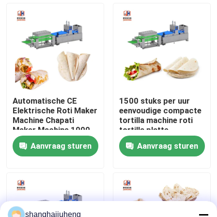
Fabrieksreis
Kwaliteitscontrole
Contacteer ons
Automatische CE
1500 stuks per uur
Elektrische Roti Maker
eenvoudige compacte
Nieuws
Machine Chapati
tortilla machine roti
Maker Machine 1000 -
tortilla platte
1500pcs/H
broodmaker
Aanvraag sturen
Aanvraag sturen
Gevallen
Verzoek om een Citaat
Voedselproductielijnen
shanghaijuheng