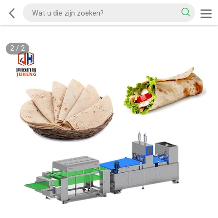
2
/
2