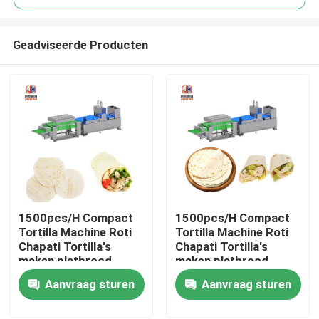
Geadviseerde Producten
1500pcs/H Compact
1500pcs/H Compact
Huis
Tortilla Machine Roti
Tortilla Machine Roti
Chapati Tortilla's
Chapati Tortilla's
maken platbrood
maken platbrood
Producten
Productielijn
Productielijn
Aanvraag sturen
Aanvraag sturen
Ongeveer ons