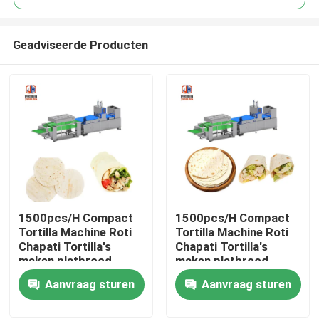
Geadviseerde Producten
1500pcs/H Compact
1500pcs/H Compact
Huis
Tortilla Machine Roti
Tortilla Machine Roti
Chapati Tortilla's
Chapati Tortilla's
maken platbrood
maken platbrood
Producten
Productielijn
Productielijn
Aanvraag sturen
Aanvraag sturen
Ongeveer ons