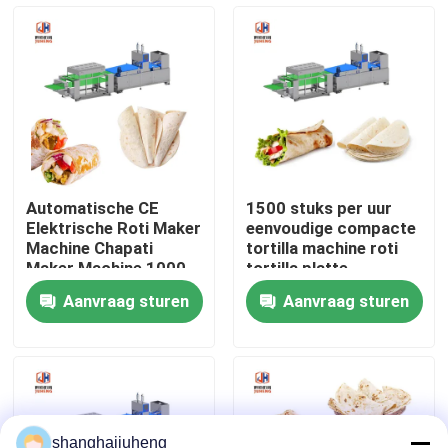
Fabrieksreis
Kwaliteitscontrole
Contacteer ons
Automatische CE
1500 stuks per uur
Elektrische Roti Maker
eenvoudige compacte
Nieuws
Machine Chapati
tortilla machine roti
Maker Machine 1000 -
tortilla platte
1500pcs/H
broodmaker
Aanvraag sturen
Aanvraag sturen
Gevallen
Verzoek om een Citaat
Voedselproductielijnen
shanghaijuheng