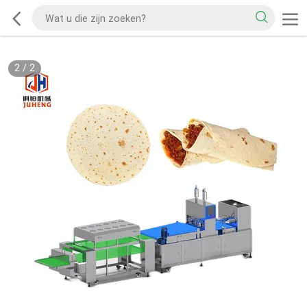
2
/
2