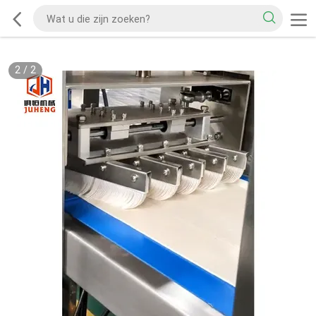
2
/
2