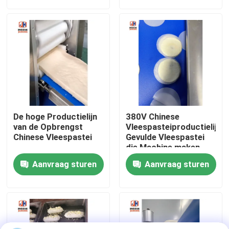
Fabrieksreis
Kwaliteitscontrole
Contacteer ons
De hoge Productielijn
380V Chinese
Nieuws
van de Opbrengst
Vleespasteiproductielijn
Chinese Vleespastei
Gevulde Vleespastei
die Machine maken
Gevallen
Aanvraag sturen
Aanvraag sturen
Verzoek om een Citaat
Voedselproductielijnen