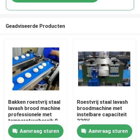
Geadviseerde Producten
Huis
Bakken roestvrij staal
Roestvrij staal lavash
lavash brood machine
broodmachine met
professionele met
instelbare capaciteit
Producten
temperatuurbereik 0-
220V
300C
Aanvraag sturen
Aanvraag sturen
Ongeveer ons