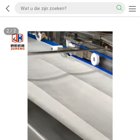
2
/
2