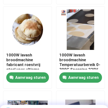
Fabrieksreis
Kwaliteitscontrole
Contacteer ons
1000W lavash
1000W lavash
Nieuws
broodmachine
broodmachine
fabricant roestvrij
Temperatuurbereik 0-
staal voor ultieme
300C Spanning 220V
bakkervaring
Meerdere functies
Gevallen
Aanvraag sturen
Aanvraag sturen
Verzoek om een Citaat
Voedselproductielijnen