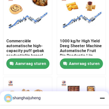
Fabrieksreis
Kwaliteitscontrole
Commerciële
1000 kg/hr High Yield
Contacteer ons
automatische high-
Deeg Sheeter Machine
capacity puff gebak
Automatische Fruit
productielijn kaneel
Pie Productie Lijn
Nieuws
rollen machine
Aanvraag sturen
Aanvraag sturen
Gevallen
Verzoek om een Citaat
shanghaijuheng
Voedselproductielijnen