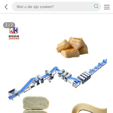
2
/
2