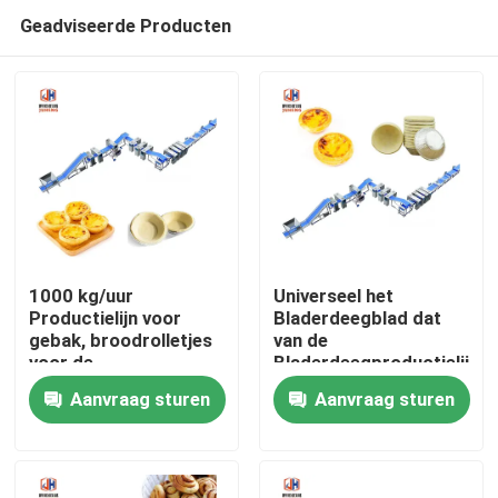
Geadviseerde Producten
1000 kg/uur
Universeel het
Productielijn voor
Bladerdeegblad dat
gebak, broodrolletjes
van de
Huis
voor de
Bladerdeegproductielijn
voedselfabriek
Machine maakt
Aanvraag sturen
Aanvraag sturen
Producten
Ongeveer ons