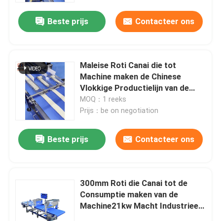
Beste prijs
Contacteer ons
Maleise Roti Canai die tot
Machine maken de Chinese
Vlokkige Productielijn van de
Sjalotpannekoek
MOQ：1 reeks
Prijs：be on negotiation
Beste prijs
Contacteer ons
Huis
300mm Roti die Canai tot de
Producten
Consumptie maken van de
Machine21kw Macht Industrieel
Bakkerijmateriaal
Ongeveer ons