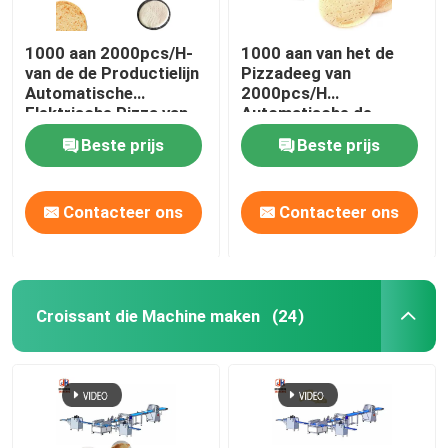
1000 aan 2000pcs/H-
1000 aan van het de
van de de Productielijn
Pizzadeeg van
Automatische
2000pcs/H
Elektrische Pizza van
Automatische de
de Pizzabasis de
Maker Bevroren Pizza
Beste prijs
Beste prijs
Rolmachine
die Machine met
Dokwerker maken
Contacteer ons
Contacteer ons
Croissant die Machine maken
(24)