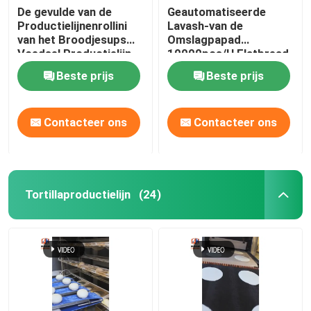
De gevulde van de
Geautomatiseerde
Productielijnenrollini
Lavash-van de
van het Broodjesups
Omslagpapad
Voedsel Productielijn
10000pcs/H Flatbread
van de de Strudel
van de Brood
Beste prijs
Beste prijs
Chinese Vleespastei
Automatische Lijn de
Makermachine
Contacteer ons
Contacteer ons
Tortillaproductielijn
(24)