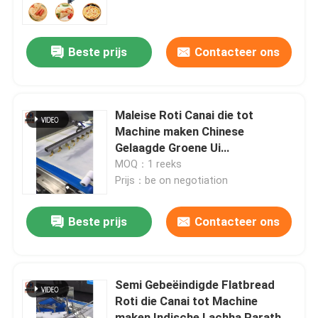
Fabrieksreis
Beste prijs
Contacteer ons
Kwaliteitscontrole
Maleise Roti Canai die tot
Contacteer ons
Machine maken Chinese
Gelaagde Groene Ui
Automatische Pannekoekmaker
MOQ：1 reeks
Nieuws
Prijs：be on negotiation
Gevallen
Beste prijs
Contacteer ons
Verzoek om een Citaat
Semi Gebeëindigde Flatbread
Roti die Canai tot Machine
Voedselproductielijnen
maken Indische Lachha Paratha