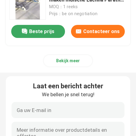
die Machine maken
MOQ：1 reeks
Prijs：be on negotiation
Tortillaproductielijn
Beste prijs
Contacteer ons
De Productielijn van de pizzabasis
Croissant die Machine maken
Bekijk meer
Bladerdeegproductielijn
Laat een bericht achter
Lachha Paratha die Machine maken
We bellen je snel terug!
Roti Canai die Machine maken
Rotichapati die Machine maken