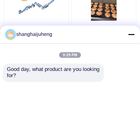
Commerciële
12000pcs/H het hoge
automatische high-
Materiaal van de het
shanghaijuheng
capacity puff gebak
Broodproductielijn van
productielijn kaneel
het
rollen machine
OpbrengstBladerdeeg
9:29 PM
Beste prijs
Beste prijs
Boter
Good day, what product are you looking 
for?
Contacteer ons
Contacteer ons
Bekijk meer
Thuis
Ongeveer ons
Contacteer ons
Desktop Site
Sitemap
Privacybeleid