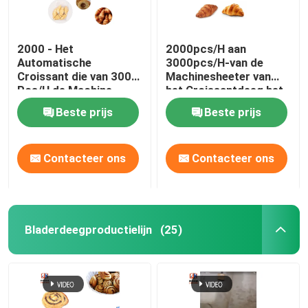
2000 - Het
2000pcs/H aan
Automatische
3000pcs/H-van de
Croissant die van 3000
Machinesheeter van
Pcs/H de Machine
het Croissantdeeg het
Bevroren Machine van
Croissantknipsel het
Beste prijs
Beste prijs
Sheeter van het
Krullen
Croissantdeeg maken
Contacteer ons
Contacteer ons
Bladerdeegproductielijn
(25)