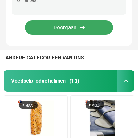
Compacte Tortillamachine
De Machine van het Lavashbrood
Doughnut die Machine maken
ANDERE CATEGORIEËN VAN ONS
Chinese Hamburgerproductielijn
Voedselproductielijnen
(10)
Chinese Vleespasteiproductielijn