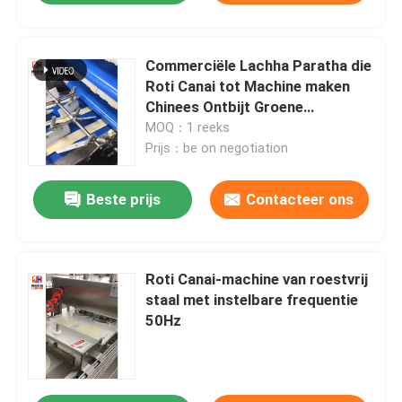
Commerciële Lachha Paratha die
Roti Canai tot Machine maken
Chinees Ontbijt Groene
Uipannekoek
MOQ：1 reeks
Prijs：be on negotiation
Beste prijs
Contacteer ons
Roti Canai-machine van roestvrij
staal met instelbare frequentie
50Hz