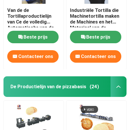
Van de de
Industriële Tortilla die
Tortillaproductielijn
Machinetortilla maken
van Ce de volledig
de Machines en het
Automatische van de
Materiaal van de
de Tortillamaker
Productielijnbakkerij
Beste prijs
Beste prijs
Machine Commerciële
paneren
7500pcs/H
Contacteer ons
Contacteer ons
De Productielijn van de pizzabasis
(24)