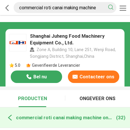
Shanghai Juheng Food Machinery
Equipment Co., Ltd.
Zone A, Building 10, Lane 251, Wenji Road,
Songjiang District, Shanghai,China
5.0
Geverifieerde Leverancier
Bel nu
Contacteer ons
PRODUCTEN
ONGEVEER ONS
commercial roti canai making machine online fabricage
(32)